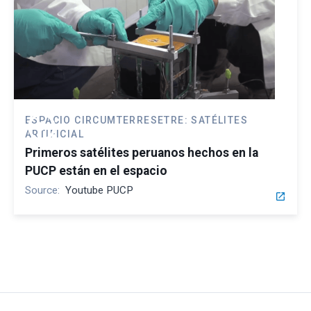
play_circle
ESPACIO CIRCUMTERRESETRE: SATÉLITES
ARTIFICIAL
Primeros satélites peruanos hechos en la
PUCP están en el espacio
Source:
Youtube PUCP
open_in_new