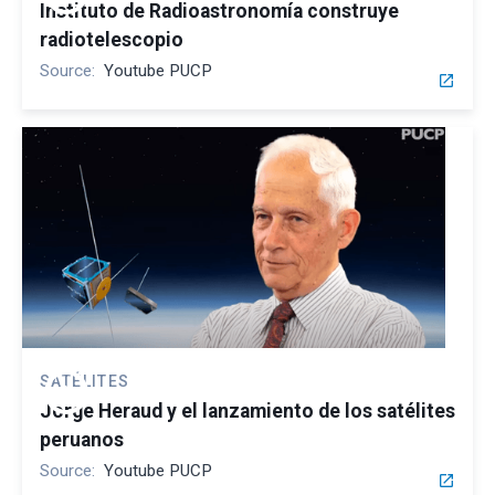
Instituto de Radioastronomía construye
radiotelescopio
Source:
Youtube PUCP
open_in_new
play_circle
SATÉLITES
Jorge Heraud y el lanzamiento de los satélites
peruanos
Source:
Youtube PUCP
open_in_new