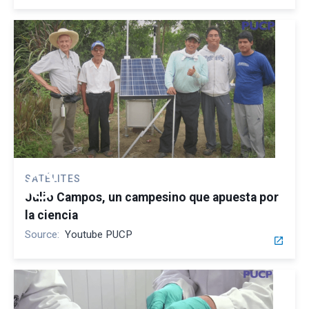
play_circle
SATÉLITES
Julio Campos, un campesino que apuesta por
la ciencia
Source:
Youtube PUCP
open_in_new