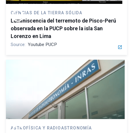
play_circle
CIENCIAS DE LA TIERRA SÓLIDA
Luminiscencia del terremoto de Pisco-Perú
observada en la PUCP sobre la isla San
Lorenzo en Lima
Source:
Youtube PUCP
open_in_new
play_circle
ASTROFÍSICA Y RADIOASTRONOMÍA