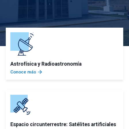
Astrofísica y Radioastronomía
arrow_forward
Conoce más
Espacio circunterrestre: Satélites artificiales