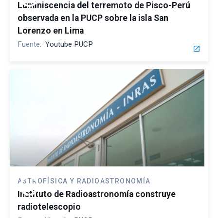
Luminiscencia del terremoto de Pisco-Perú
observada en la PUCP sobre la isla San
Lorenzo en Lima
Fuente:
Youtube PUCP
open_in_new
play_circle
ASTROFÍSICA Y RADIOASTRONOMÍA
Instituto de Radioastronomía construye
radiotelescopio