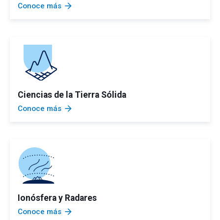
arrow_forward
Conoce más
Ciencias de la Tierra Sólida
arrow_forward
Conoce más
Ionósfera y Radares
arrow_forward
Conoce más