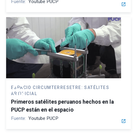
Fuente:
Youtube PUCP
open_in_new
play_circle
ESPACIO CIRCUMTERRESETRE: SATÉLITES
ARTIFICIAL
Primeros satélites peruanos hechos en la
PUCP están en el espacio
Fuente:
Youtube PUCP
open_in_new