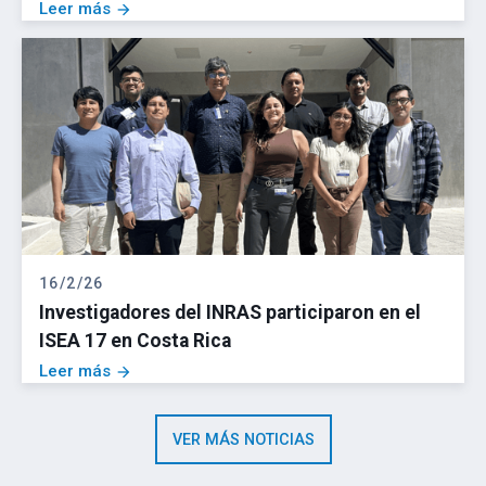
Leer más
arrow_forward
16/2/26
Investigadores del INRAS participaron en el
ISEA 17 en Costa Rica
Leer más
arrow_forward
VER MÁS NOTICIAS