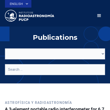
ENGLISH
Publications
ASTROFÍSICA Y RADIOASTRONOMÍA
A 3-element portable radio interferometer for 6.7