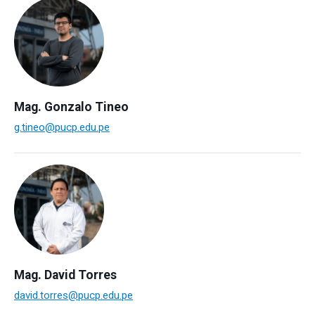
Mag. Gonzalo Tineo
g.tineo@pucp.edu.pe
Mag. David Torres
david.torres@pucp.edu.pe