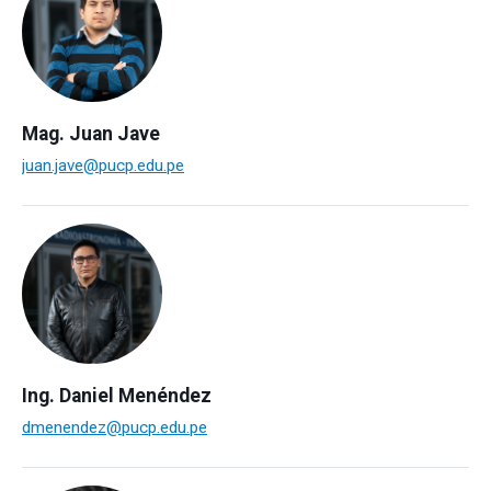
Mag. Juan Jave
juan.jave@pucp.edu.pe
Ing. Daniel Menéndez
dmenendez@pucp.edu.pe