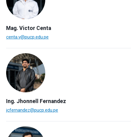
Mag. Victor Centa
centa.v@pucp.edu.pe
Ing. Jhonnell Fernandez
jcfernandez@pucp.edu.pe