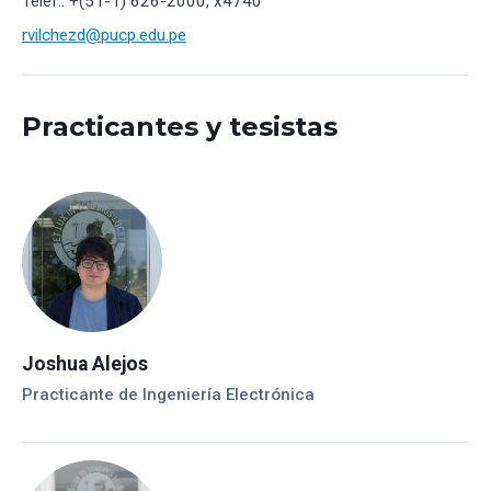
Telef.: +(51-1) 626-2000, x4740
rvilchezd@pucp.edu.pe
Practicantes y tesistas
Joshua Alejos
Practicante de Ingeniería Electrónica