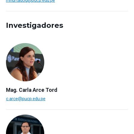
mhurtadoq@pucp.edu.pe
Investigadores
Mag. Carla Arce Tord
c.arce@pucp.edu.pe